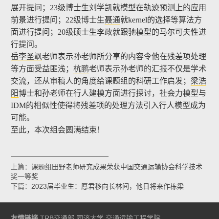
展开提问；23级博士生刘学凯就模型在轨迹预测上的应用
前景进行提问；22级博士生
聂通
就kernel的选择等算法方
面进行提问；20级硕士生李政就跟驰模型的马尔可夫性进
行提问。
岳李圣飒
老师表示孙老师所分享的内容令他在残差项处理
等方面受益匪浅；
杭鹏
老师表示孙老师的汇报不仅是学术
交流，还从审稿人的角度给课题组的科研工作启发；
梁浩
阳
博士和孙老师在行人建模方面进行探讨，社会力模型与
IDM的相似性使得将残差项的处理方法引入行人模型成为
可能。
至此，本次组会圆满结束！
上篇：
课题组田野老师研究成果荣获中国交通运输协会科学技术
奖一等奖
下篇：
2023届毕业生：愿君移向长林间，他日将来作栋梁
友情链接
TRB
交通部
同济大学
交通运输工程学院